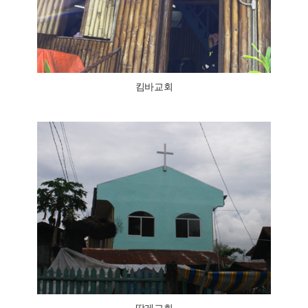
킴바교회
땅게교회