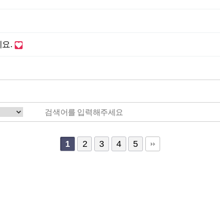
세요.
2
3
4
5
1