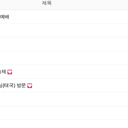
제목
임예배
 축제
님(태국) 방문