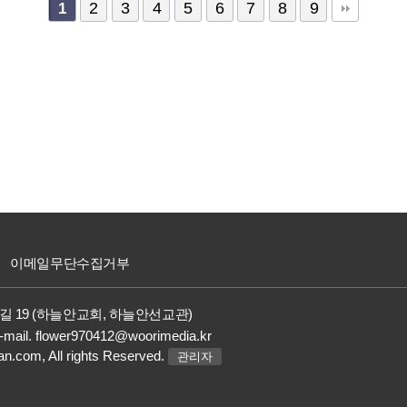
2
3
4
5
6
7
8
9
1
이메일무단수집거부
길 19 (하늘안교회, 하늘안선교관)
-mail.
flower970412@woorimedia.kr
an.com,
All rights Reserved.
관리자